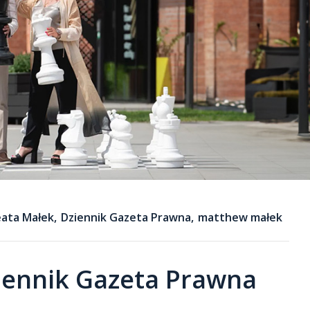
ata Małek
,
Dziennik Gazeta Prawna
,
matthew małek
iennik Gazeta Prawna