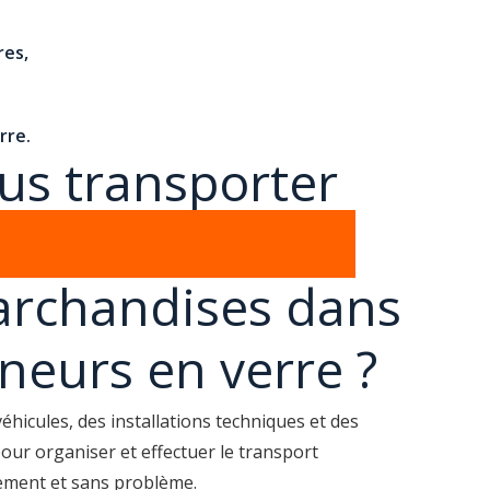
res,
rre.
us transporter
lages en verre
archandises dans
neurs en verre ?
hicules, des installations techniques et des
our organiser et effectuer le transport
ement et sans problème.