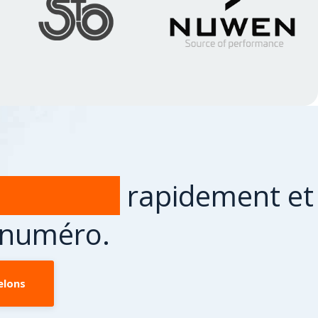
 en verre
rapidement et
e numéro.