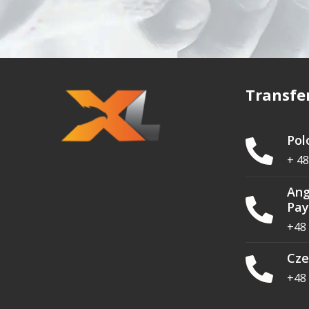
Transfe
Pol
+ 48
Ang
Pay
+48 
Cze
+48 