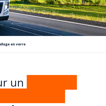
allage en verre
ur un
transport
ges en verre