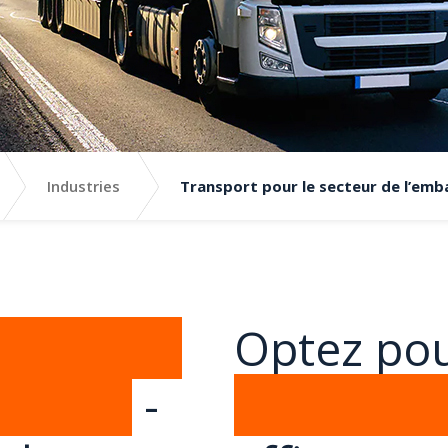
Industries
Transport pour le secteur de l’emb
e secteur
Optez po
 verre
-
d'emballa