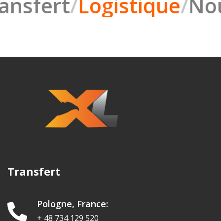
nsfert
/
Logistique
/
Nous
Transfert
Pologne, France:
+ 48 734 129 520