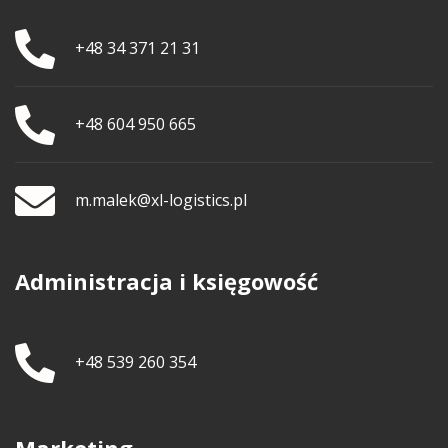
+48 34 371 21 31
+48 604 950 665
m.malek@xl-logistics.pl
Administracja i księgowość
+48 539 260 354
Marketing